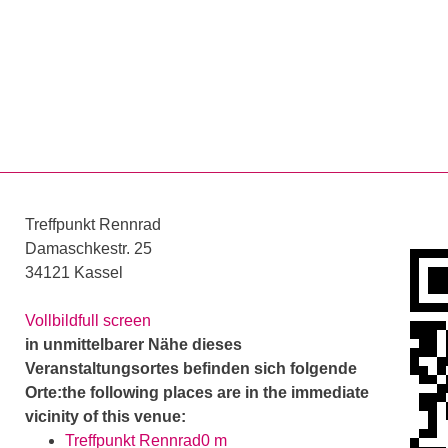
Springe direkt zu: Inhalt
Springe direkt zu: Suche
Springe direkt zu: Hauptna
Suchmasc
Treffpunkt Rennrad
Damaschkestr. 25
34121 Kassel
Vollbild
full screen
in unmittelbarer Nähe dieses
Veranstaltungsortes befinden sich folgende
Orte:
the following places are in the immediate
vicinity of this venue:
Treffpunkt Rennrad
0 m