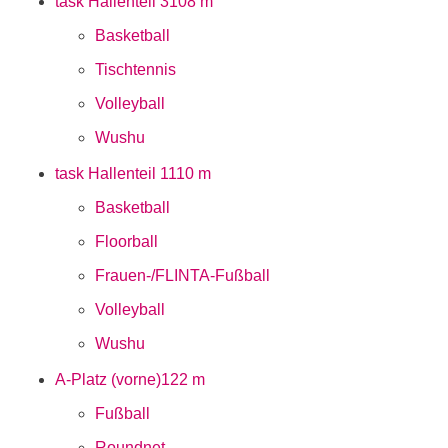
task Hallenteil 3
108 m
Basketball
Tischtennis
Volleyball
Wushu
task Hallenteil 1
110 m
Basketball
Floorball
Frauen-/FLINTA-Fußball
Volleyball
Wushu
A-Platz (vorne)
122 m
Fußball
Roundnet