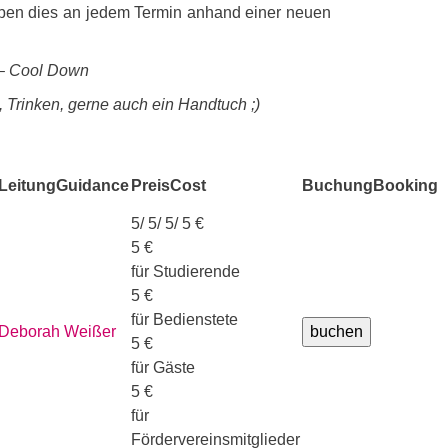
r üben dies an jedem Termin anhand einer neuen
 – Cool Down
 Trinken, gerne auch ein Handtuch ;)
Leitung
Guidance
Preis
Cost
Buchung
Booking
5/ 5/ 5/ 5 €
5 €
für Studierende
5 €
für Bedienstete
Deborah Weißer
5 €
für Gäste
5 €
für
Fördervereinsmitglieder