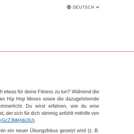
DEUTSCH
: ALTERNATIVE 
vigation
zur Startseite
Einrichtung
Suchformular
hine
English
Español
Français
Suchen (öffnet externen Link in einem neuen Fens
Italiano
 etwas für deine Fitness zu tun? Während die
werden Hip Hop Moves sowie die dazugehörende
innerlicht. Du wirst erfahren, wie du eine
 der sich für dich stimmig anfühlt mithilfe von
v=GcZJMiHds3U
).
in ein neuer Übungsfokus gesetzt wird (z. B.