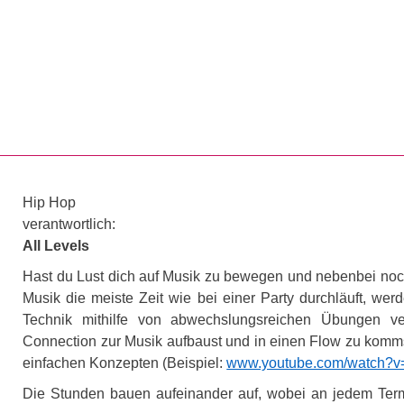
Springe direkt zu: Inhalt
Springe direkt zu: Suche
Springe direkt zu: Hauptna
Suchmasc
Hip Hop
verantwortlich:
All Levels
Hast du Lust dich auf Musik zu bewegen und nebenbei noch
Musik die meiste Zeit wie bei einer Party durchläuft, 
Technik mithilfe von abwechslungsreichen Übungen ver
Connection zur Musik aufbaust und in einen Flow zu kommst,
einfachen Konzepten (Beispiel:
www.youtube.com/watch?
Die Stunden bauen aufeinander auf, wobei an jedem Term