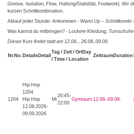
Groove, Isolation, Flow, Haltung/Stabilität, Footwork). Wi
kurzen Schrittkombination.
Ablauf jeder Stunde:
Ankommen - Warm Up – Schrittkombi
Was kannst du mitbringen? -
Lockere Kleidung, Turnschuhe,
Dieser Kurs findet statt am 12.08.., 26.08.,09.09.
Tag / Zeit / Ort
Day
Nr.
No.
Details
Detail
Zeitraum
Duration
/ Time / Location
Hip Hop
1204
20:45-
1204
Hip Hop
Mi
Gymraum
12.08.-
09.09.
22:00
12.08.2026-
09.09.2026