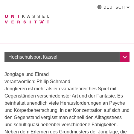
DEUTSCH
: A
Springe direkt zu: Inhalt
Springe direkt zu: Suche
Springe direkt zu: Hauptna
zur Startseite
Einrichtung
Suchformular
Suchbegriff
English
Español
Français
Suchmaschine
Italiano
Suchen (öffnet externen Link in einem
Unter
Hochschulsport Kassel
Jonglage und Einrad
verantwortlich: Philip Schmand
Jonglieren ist mehr als ein variantenreiches Spiel mit
Mitglied werden
Gegenständen verschiedenster Art und der Fantasie. Es
Sportreisen
beinhaltet unendlich viele Herausforderungen an Psyche
Schnupperangebote
und Körperbeherrschung. In der Konzentration auf sich und
Sportanlagen
den Gegenstand vergisst man schnell den Alltagsstress
und schult quasi nebenbei verschiedene Fähigkeiten.
Neben dem Erlernen des Grundmusters der Jonglage, die