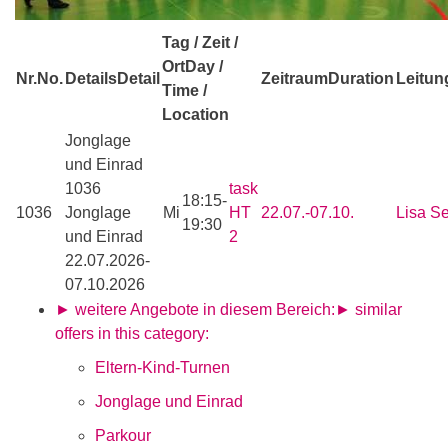
Tag / Zeit /
Ort
Day /
Nr.
No.
Details
Detail
Zeitraum
Duration
Leitun
Time /
Location
Jonglage
und Einrad
1036
task
18:15-
1036
Jonglage
Mi
HT
22.07.-
07.10.
Lisa Se
19:30
und Einrad
2
22.07.2026-
07.10.2026
► weitere Angebote in diesem Bereich:
► similar
offers in this category:
Eltern-Kind-Turnen
Jonglage und Einrad
Parkour