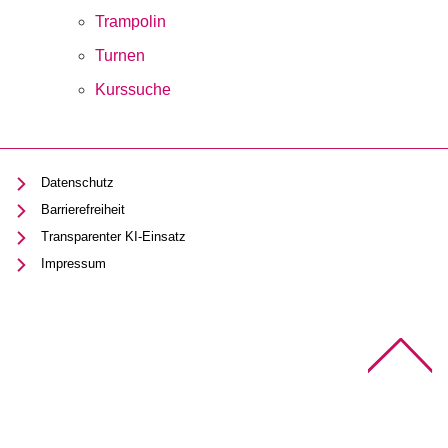
Trampolin
Turnen
Kurssuche
Datenschutz
Barrierefreiheit
Transparenter KI-Einsatz
Impressum
Na