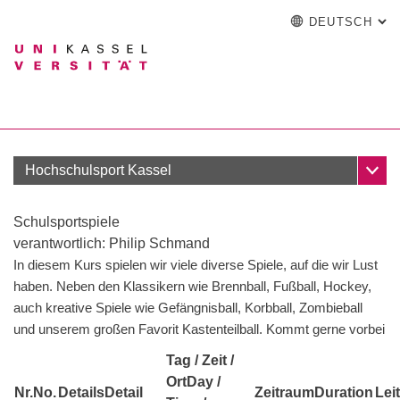
DEUTSCH
: A
Springe direkt zu: Inhalt
Springe direkt zu: Suche
Springe direkt zu: Hauptna
zur Startseite
Einrichtung
Suchformular
Suchbegriff
English
Español
Français
Suchmaschine
Italiano
Suchen (öffnet externen Link in einem
Unter
Hochschulsport Kassel
Schulsportspiele
verantwortlich: Philip Schmand
In diesem Kurs spielen wir viele diverse Spiele, auf die wir Lust
Mitglied werden
haben. Neben den Klassikern wie Brennball, Fußball, Hockey,
Sportreisen
auch kreative Spiele wie Gefängnisball, Korbball, Zombieball
Schnupperangebote
und unserem großen Favorit Kastenteilball. Kommt gerne vorbei
Sportanlagen
Tag / Zeit /
Ort
Day /
Nr.
No.
Details
Detail
Zeitraum
Duration
Lei