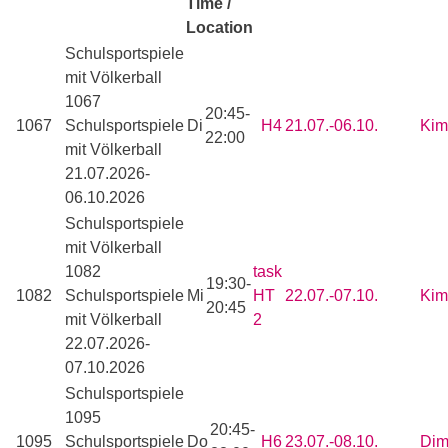
Time /
Location
Schulsportspiele
mit Völkerball
1067
20:45-
1067
Schulsportspiele
Di
H4
21.07.-
06.10.
Kim
22:00
mit Völkerball
21.07.2026-
06.10.2026
Schulsportspiele
mit Völkerball
1082
task
19:30-
1082
Schulsportspiele
Mi
HT
22.07.-
07.10.
Kim
20:45
mit Völkerball
2
22.07.2026-
07.10.2026
Schulsportspiele
1095
20:45-
1095
Schulsportspiele
Do
H6
23.07.-
08.10.
Dim