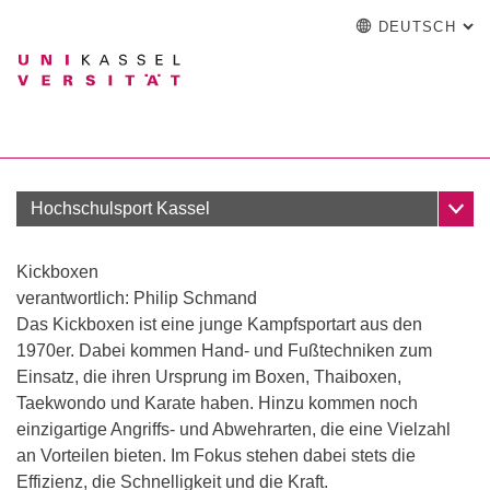
DEUTSCH
: A
Springe direkt zu: Inhalt
Springe direkt zu: Suche
Springe direkt zu: Hauptna
zur Startseite
Einrichtung
Suchformular
Suchbegriff
English
Español
Français
Suchmaschine
Italiano
Suchen (öffnet externen Link in einem
Unter
Hochschulsport Kassel
Kickboxen
verantwortlich: Philip Schmand
Das Kickboxen ist eine junge Kampfsportart aus den
Mitglied werden
1970er. Dabei kommen Hand- und Fußtechniken zum
Sportreisen
Einsatz, die ihren Ursprung im Boxen, Thaiboxen,
Schnupperangebote
Taekwondo und Karate haben. Hinzu kommen noch
Sportanlagen
einzigartige Angriffs- und Abwehrarten, die eine Vielzahl
an Vorteilen bieten. Im Fokus stehen dabei stets die
Effizienz, die Schnelligkeit und die Kraft.