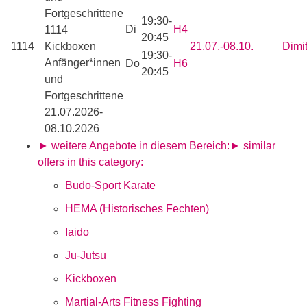
Fortgeschrittene
19:30-
Di
H4
1114
20:45
1114
Kickboxen
21.07.-
08.10.
Dimit
19:30-
Anfänger*innen
Do
H6
20:45
und
Fortgeschrittene
21.07.2026-
08.10.2026
► weitere Angebote in diesem Bereich:
► similar
offers in this category:
Budo-Sport Karate
HEMA (Historisches Fechten)
Iaido
Ju-Jutsu
Kickboxen
Martial-Arts Fitness Fighting