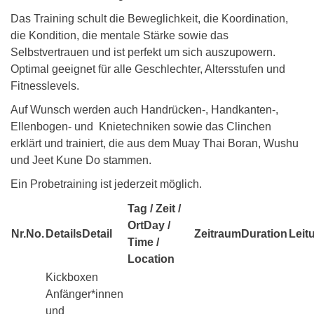
Das Training schult die Beweglichkeit, die Koordination,
die Kondition, die mentale Stärke sowie das
Selbstvertrauen und ist perfekt um sich auszupowern.
Optimal geeignet für alle Geschlechter, Altersstufen und
Fitnesslevels.
Auf Wunsch werden auch Handrücken-, Handkanten-,
Ellenbogen- und Knietechniken sowie das Clinchen
erklärt und trainiert, die aus dem Muay Thai Boran, Wushu
und Jeet Kune Do stammen.
Ein Probetraining ist jederzeit möglich.
Tag / Zeit /
Ort
Day /
Nr.
No.
Details
Detail
Zeitraum
Duration
Leit
Time /
Location
Kickboxen
Anfänger*innen
und