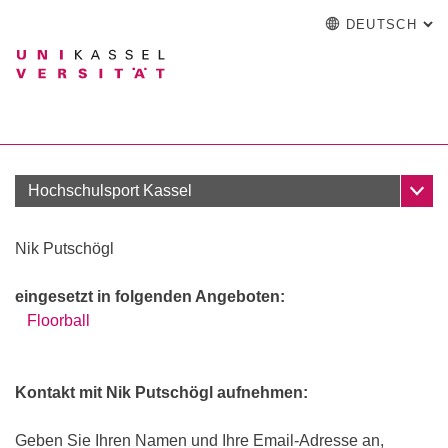
DEUTSCH
: A
Springe direkt zu: Inhalt
Springe direkt zu: Suche
Springe direkt zu: Hauptna
zur Startseite
Einrichtung
Suchformular
Suchbegriff
English
Español
Français
Suchmaschine
Italiano
Suchen (öffnet externen Link in einem
Unter
Hochschulsport Kassel
Nik Putschögl
eingesetzt in folgenden Angeboten:
Mitglied werden
Floorball
Sportreisen
Schnupperangebote
Sportanlagen
Kontakt mit Nik Putschögl aufnehmen:
Geben Sie Ihren Namen und Ihre Email-Adresse an,