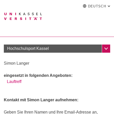
DEUTSCH
: A
Springe direkt zu: Inhalt
Springe direkt zu: Suche
Springe direkt zu: Hauptna
zur Startseite
Einrichtung
Suchformular
Suchbegriff
English
Español
Français
Suchmaschine
Italiano
Suchen (öffnet externen Link in einem
Unter
Hochschulsport Kassel
Simon Langer
eingesetzt in folgenden Angeboten:
Mitglied werden
Lauftreff
Sportreisen
Schnupperangebote
Sportanlagen
Kontakt mit Simon Langer aufnehmen:
Geben Sie Ihren Namen und Ihre Email-Adresse an,